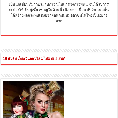
เป็นนักเขียนที่มากประสบการณ์ในแวดวงการพนัน จนได้รับการ
ยกย่องให้เป็นผู้เชี่ยวชาญในด้านนี้ เนื่องจากเนื้อหาที่นำเสนอนั้น
ได้สร้างผลกระทบเชิงบวกต่อนักพนันมืออาชีพในไทยเป็นอย่าง
มาก
10 อันดับ เว็บพนันออนไลน์ ไม่ผ่านเอเย่นต์