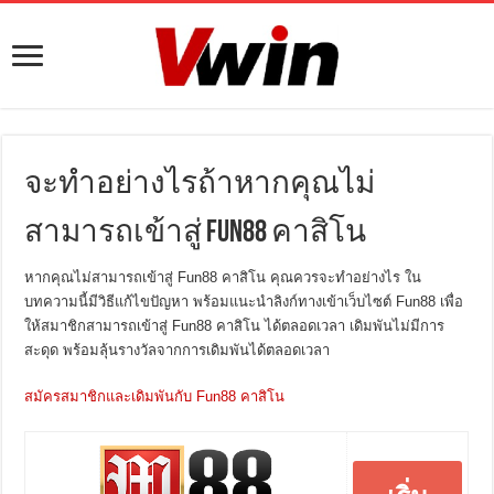
จะทำอย่างไรถ้าหากคุณไม่
สามารถเข้าสู่ Fun88 คาสิโน
หากคุณไม่สามารถเข้าสู่ Fun88 คาสิโน คุณควรจะทำอย่างไร ใน
บทความนี้มีวิธีแก้ไขปัญหา พร้อมแนะนำลิงก์ทางเข้าเว็บไซต์ Fun88 เพื่อ
ให้สมาชิกสามารถเข้าสู่ Fun88 คาสิโน ได้ตลอดเวลา เดิมพันไม่มีการ
สะดุด พร้อมลุ้นรางวัลจากการเดิมพันได้ตลอดเวลา
สมัครสมาชิกและเดิมพันกับ Fun88 คาสิโน