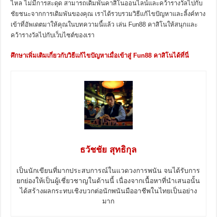
ไหล ไม่มีการสะดุด สามารถเดิมพันคาสิโนออนไลน์และคว้ารางวัลไปกับ
ชัยชนะจากการเดิมพันของคุณ เราได้รวบรวมวิธีแก้ไขปัญหาและลิ้งค์ทาง
เข้าที่อัพเดตมาให้คุณในบทความนี้แล้ว เล่น Fun88 คาสิโนให้สนุกและ
คว้ารางวัลไปกับเว็บไซต์ของเรา
ศึกษาเพิ่มเติมเกี่ยวกับวิธีแก้ไขปัญหาเมื่อเข้าสู่ Fun88 คาสิโนได้ที่นี่
ธวัชชัย สุทธิกุล
เป็นนักเขียนที่มากประสบการณ์ในแวดวงการพนัน จนได้รับการ
ยกย่องให้เป็นผู้เชี่ยวชาญในด้านนี้ เนื่องจากเนื้อหาที่นำเสนอนั้น
ได้สร้างผลกระทบเชิงบวกต่อนักพนันมืออาชีพในไทยเป็นอย่าง
มาก