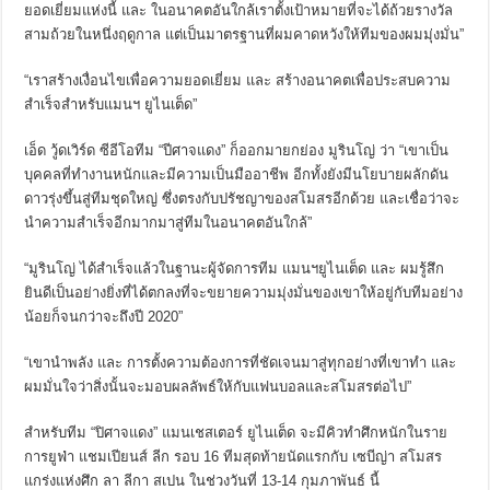
ยอดเยี่ยมแห่งนี้
และ ใน
อนาคตอันใกล้เราตั้งเป้าหมายที่จะได้ถ้วยรางวัล
สามถ้วยในหนึ่งฤดูกาล แต่เป็นมาตรฐานที่ผมคาดหวังให้ทีมของผมมุ่งมั่น
”
“เราสร้างเงื่อนไขเพื่อความยอดเยี่ยม และ สร้างอนาคตเพื่อประสบความ
สำเร็จสำหรับแมนฯ ยูไนเต็ด
”
เอ็ด วู้ดเวิร์ด ซีอีโอทีม “ปีศาจแดง” ก็ออกมายกย่อง มูรินโญ่ ว่า
“เขาเป็น
บุคคลที่ทำงานหนักและมีความเป็นมืออาชีพ อีกทั้งยังมีนโยบายผลักดัน
ดาวรุ่งขึ้นสู่ทีมชุดใหญ่ ซึ่งตรงกับปรัชญาของสโมสรอีกด้วย และเชื่อว่าจะ
นำความสำเร็จอีกมากมาสู่ทีมในอนาคตอันใกล้
”
“มูรินโญ่ ได้สำเร็จแล้วในฐานะผู้จัดการทีม แมนฯยูไนเต็ด และ ผมรู้สึก
ยินดีเป็นอย่างยิ่งที่ได้ตกลงที่จะขยายความมุ่งมั่นของเขาให้อยู่กับทีมอย่าง
น้อยก็จนกว่าจะถึงปี 2020
”
“เขานำพลัง และ การตั้งความต้องการที่ชัดเจนมาสู่ทุกอย่างที่เขาทำ และ
ผมมั่นใจว่าสิ่งนั้นจะมอบผลลัพธ์ให้กับแฟนบอลและสโมสรต่อไป
”
สำหรับทีม “ปิศาจแดง” แมนเชสเตอร์ ยูไนเต็ด จะมีคิวทำศึกหนักในราย
การยูฟ่า แชมเปียนส์ ลีก รอบ 16 ทีมสุดท้ายนัดแรกกับ เซบีญ่า สโมสร
แกร่งแห่งศึก ลา ลีกา สเปน ในช่วงวันที่ 13-14
กุมภาพันธ์ นี้