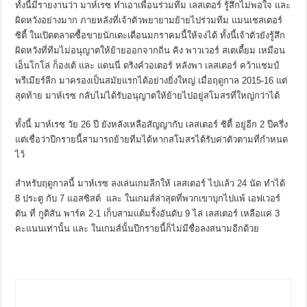
ทั้งนี้มีรายงานว่า มาห์เรซ ทำเอาเพื่อนร่วมทีม เลสเตอร์ รู้สึกไม่พอใจ และ
ผิดหวังอย่างมาก ภายหลังที่เจ้าตัวพยายามย้ายไปร่วมทีม แมนเชสเตอร์
ซิตี้ ในเปิดตลาดซื้อขายนักเตะเดือนมกราคมนี้ให้จงได้
ทั้งนี้เจ้าตัวยังรู้สึก
ผิดหวังที่ทีมไม่อนุญาตให้ย้ายออกจากถิ่น คิง พาวเวอร์ สเตเดี้ยม เหมือน
เอ็นโกโล่ ก็องเต้ และ แดนนี่ ดริงค์วอเตอร์ หลังพา เลสเตอร์ คว้าแชมป์
พรีเมียร์ลีก มาครองเป็นสมัยแรกได้อย่างยิ่งใหญ่ เมื่อฤดูกาล 2015-16 แต่
สุดท้าย มาห์เรซ กลับไม่ได้รับอนุญาตให้ย้ายไปอยู่สโมสรที่ใหญ่กว่าได้
ทั้งนี้ มาห์เรซ วัย 26 ปี
ยังหลังเหลือสัญญากับ เลสเตอร์ ซิตี้ อยู่อีก 2 ปีครึ่ง
แต่เชื่อว่าปีกรายนี้สามารถย้ายทีมได้หากสโมสรได้รับค่าตัวตามที่กำหนด
ไว้
สำหรับฤดูกาลนี้ มาห์เรซ ลงเล่นเกมลีกให้ เลสเตอร์ ไปแล้ว 24 นัด ทำได้
8 ประตู กับ 7 แอสซิสต์
และ ในเกมส์ล่าสุดที่พวกเขาบุกไปแพ้
เอฟเวอร์
ตัน ที่ กูดิสัน พาร์ค 2-1 เก็บสามแต้มรั้งอันดับ 9 ไล่ เลสเตอร์ เหลือแค่ 3
คะแนนเท่านั้น และ ในเกมส์นั้นปีกรายนี้ก็ไม่มีชื่อลงสนามอีกด้วย