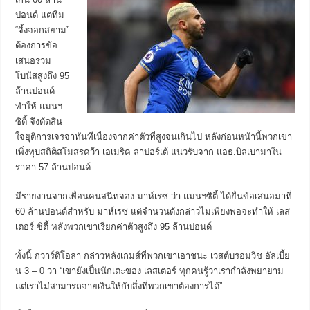
ปอนด์ แต่ทีม
“จิ้งจอกสยาม”
ต้องการข้อ
เสนอรวม
โบนัสสูงถึง 95
ล้านปอนด์
ทำให้
แมนฯ
ซิตี้ จึงตัดสิน
ใจยุติการเจรจาทันทีเนื่องจากค่าตัวที่สูงจนเกินไป หลังก่อนหน้านี้พวกเขา
เพิ่งทุบสถิติสโมสรคว้า เอเมริค ลาปอร์เต้ แนวรับจาก แอธ.บิลเบามาใน
ราคา 57 ล้านปอนด์
มีรายงานจากเพื่อนคนสนิทจอง มาห์เรซ ว่า แมนฯ
ซิตี้ ได้ยื่นข้อเสนอมาที่
60 ล้านปอนด์สำหรับ มาห์เรซ แต่จำนวนดังกล่าวไม่เพียงพอจะทำให้ เลส
เตอร์ ซิตี้ หลังพวกเขาเรียกค่าตัวสูงถึง 95 ล้านปอนด์
ทั้งนี้ กวาร์ดิโอล่า กล่าวหลังเกมส์ที่พวกเขาเอาชนะ
เวสต์บรอมวิช อัลเบี้ย
น
3 – 0 ว่า “
เขายังเป็นนักเตะของ เลสเตอร์ ทุกคนรู้ว่าเรากำลังพยายาม
แต่เราไม่สามารถจ่ายเงินให้กับสิ่งที่พวกเขาต้องการได้
”