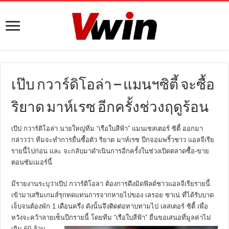
เป๊บ กวาร์ดิโอล่า – แมนฯซิตี้ จะซื้อ
ริยาด มาห์เรซ อีกครั้งช่วงฤดูร้อน
เป๊ป กวาร์ดิโอล่า
นายใหญ่ทีม “เรือใบสีฟ้า” แมนเชสเตอร์ ซิตี้ ออกมา
กล่าวว่า ทีมจะทำการยื่นซื้อตัว
ริยาด มาห์เรซ
ปีกจอมพริ้วชาว แอลจีเรีย
รายนี้ไปก่อน และ จะกลับมาดำเนินการอีกครั้งในช่วงเปิดตลาดซื้อ-ขาย
ตอนซัมเมอร์นี้
มีรายงานระบุว่า
เป๊ป กวาร์ดิโอลา ต้องการดึงมิดฟิลด์ชาวแอลจีเรียรายนี้
เข้ามาเสริมเกมส์รุกทดแทนการจากหายไปของ เลรอย ซาเน่ ที่ได้รับบาด
เจ็บจนต้องพัก 1 เดือนครึ่ง ดังนั้นจึงติดต่อทาบทามไป เลสเตอร์ ซิตี้ เพื่อ
หวังจะคว้าลายเซ็นปีกรายนี้ โดยทีม “เรือใบ
สีฟ้า” ยื่นขอเสนอที่มูลค่าไม่
เกิน 60 ล้าน