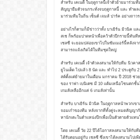
สำหรับ เคเนดี้ ในฤดูกาลนี้เจ้าตัวย้ายมาร่วมที
สัญญายืมตัวจนกระทั่งจบฤดูกาลนี้ และ ทำผลงา
มาร่วมทีมในถิ่น เซ็นต์ เจมส์ ปาร์ค อย่างถาวร
อย่างไรก็ตามก็มีข่าวว่าทั้ง บาเยิร์น มิวนิค แ
สเช ก็พร้อมปาดหน้าเพื่อคว้าตัวปีกรายนี้ทันที
เชลซี จะยอมปล่อยเขาไปในซัมเมอร์นี้หลังจาก
สามารถแจ้งเกิดได้ในทีมชุดใหญ่
สำหรับ เคเนดี้ เจ้าตัวลงสนามให้กับทีม นิวคาสเ
ยูไนเต็ด ไปแล้ว 8 นัด และ ทำไป 2 ประตูกับ 2
สต์ตั้งแต่ย้ายมาในเดือน มกราคม
ปี
2018
ช่วย
ของ ราฟา เบนิเตซ
มี
10
แต้มเหนือโซนตกชั้น
เกมส์เหลืออีกแค่
6
เกมส์เท่านั้น
สำหรับ บาเยิร์น มิวนิค ในฤดูกาลหน้าพวกเขาอ
จอมเก๋าของทีม
หลังจากที่ทั้งคู่จะหมดสัญญากั
หานักเตะในตำแหน่งปีกเพื่อเป็นตัวตายตัวแทนใ
โดย เคเนดี้ วัย
22
ปีได้โอกาสลงสนามให้กับทีมช
ได้รับตอนอยู่กับ เชลซี ซึ่ง​เขาได้ลงสนามไปเพ