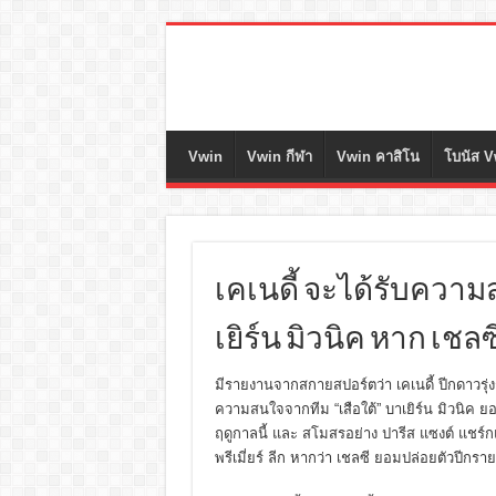
Vwin
Vwin กีฬา
Vwin คาสิโน
โบนัส V
เคเนดี้ จะได้รับคว
เยิร์น มิวนิค หาก เช
มีรายงานจากสกายสปอร์ตว่า
เคเนดี้ ปีกดาวรุ
ความสนใจจากทีม “เสือใต้” บาเยิร์น มิวนิค ยอ
ฤดูกาลนี้ และ สโมสรอย่าง
ปารีส แซงต์ แชร
พรีเมี่ยร์ ลีก หากว่า เชลซี ยอมปล่อยตัวปีกรายน