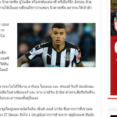
ม นิวคาสเซิ่ล ยูไนเต็ด สโมสรดังแห่งเวที พรีเมียร์ลีก อังกฤษ ด้วย
นได้เป็นอย่างดีจนมีข่าวว่าแฟนๆ นิวคาสเซิ่ล
อยากจะให้เจ้าตัว
ละ เปแอ
หาก
ไม่
ซิ่ล
 แอตซิ
ให้ทีม
โดยมี
าจจะไม่ได้ใช้งาน อาร์เยน ร็อบเบน และ ฟรองค์ ริเบรี่ สองนักเตะ
บทีมในช่วงซัมเมอร์ และ ทาง บาเยิร์น มิวนิค ต่างกระตือรือร้นที่จะ
นระยะยาวของทั้งคู่นั้นเอง
ุดใหญ่ปหลายนัดในถิ่น เซ็นต์ เจมส์ ปาร์ค ซึ่งมากกว่าที่เขาเคย
ียง
27
นัดและ ยิงไป 1 ประตูนับจากการย้ายจาก ฟลูมิเนนเซ่ ทีมดัง