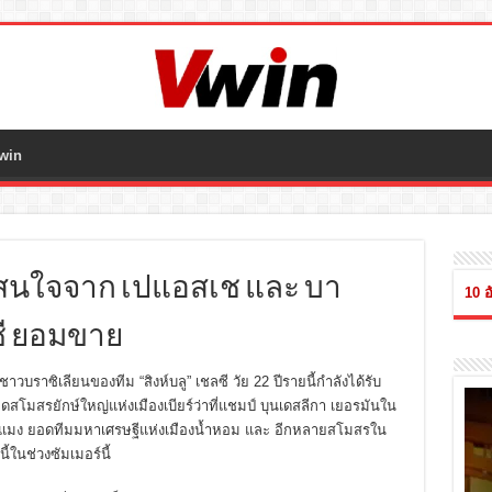
win
ามสนใจจาก เปแอสเช และ บา
10 อ
ลซี ยอมขาย
่งชาวบราซิเลียนของทีม “สิงห์บลู” เชลซี วัย 22 ปีรายนี้กำลังได้รับ
ดสโมสรยักษ์ใหญ่แห่งเมืองเบียร์ว่าที่แชมป์ บุนเดสลีกา เยอรมัน
ใน
์กแมง ยอดทีมมหาเศรษฐีแห่งเมืองน้ำหอม และ อีกหลายสโมสรใน
ี้ในช่วงซัมเมอร์นี้