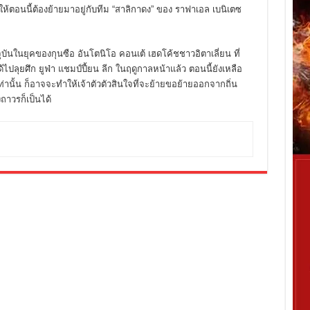
ให้ตอนนี้ต้องย้ายมาอยู่กับทีม “สาลิกาดง” ของ ราฟาเอล เบนิเตซ
บันในยุคของกุนซือ อันโตนิโอ คอนเต้ เฮดโค้ชชาวอิตาเลี่ยน ที่
ปลุยศึก ยูฟ่า แชมป์ปี้ยน ลีก ในฤดูกาลหน้าแล้ว ตอนนี้ยังเหลือ
่านั้น ก็อาจจะทำให้เจ้าตัวตัวสินใจที่จะย้ายขอย้ายออกจากถิ่น
าวรก็เป็นได้