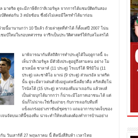
ัล มาดริด ดูจะมีภาษีดีกว่าลิเวอร์พูล จากการได้แชมป์ติดกันสอง
ชมป์ติดต่อกัน 3 สมัยซ้อน ซึ่งยังไม่เคยมีใครทำได้มาก่อน
นี้มานานกว่า 10 ปีแล้ว ถ้วยล่าสุดที่ทำได้ ก็ตั้งแต่ปี 2007 โน่น
็นแชมป์ใหม่ในรอบทศวรรษ จารึกเป็นประวัติศาสตร์ให้กับสโมสรได้
มาพิจารณากันที่สถิติการทำประตูได้ในฤดูกาลนี้ จะ
เห็นว่าลิเวอร์พูล มีตัวยิงประตูอยู่ถึงสามคน อย่าง โม
ฮาเหม็ด ซาลาห์ (11 ประตู) โรแบร์โต้ ฟีร์มิโน่ (11
ประตู) และซาดิโอ มาเน่ (9 ประตู) ส่วนเรอัล มาดริด
นั้น ดูจะมีดาวเด่นตัวยิงอยู่แค่หนึ่งเดียวคือ คริสเตียโน่
โรนัลโด้ (15 ประตู) หากสองทีมมาเจอกัน แล้วหงส์
เป็นฝ่ายบุกได้มากกว่า ก็น่าจะมีโอกาสเอาชนะได้ แต่
นั่นก็ไม่น่าจะใช่เรื่องง่ายๆ กับการเจอกับทีมที่
แข็งแกร่งอย่างราชันย์ชุดขาว แถมอาการบาดเจ็บของ
เจนจัดบนเวทีนี้ของทีม น่าจะทำให้หงส์แดงต้องทำการบ้านอย่าง
ัน วันเสาร์ที่ 27 พฤษภาคม นี้ ตีหนึ่งสี่สิบห้า เวลาไทย