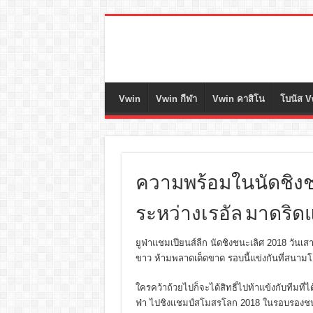
Vwin
Vwin กีฬา
Vwin คาสิโน
โบนัส V
ความพร้อมในนัดชิงชน
ระหว่างเรอัล มาดริดแ
ยูฟ่าแชมเปียนส์ลีก นัดชิงชนะเลิศ 2018 วันเ
ขาว ห้ามพลาดเด็ดขาด รอบนี้แข่งกันที่สนามโ
ใครคว้าถ้วยไปก็จะได้สิทธิ์ไปท้าแข้งกับทีมที่ไ
ฟ่า ไปชิงแชมป์สโมสรโลก 2018 ในรอบรองชนะเลิ