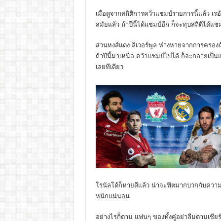
เมื่อดูจากสถิติการคว้าแชมป์รายการนี้แล้ว เรอ
สมัยแล้ว ถ้าปีนี้ได้แชมป์อีก ก็จะทุบสถิติได้แ
ส่วนหงส์แดง ลิเวอร์พูล ห่างหายจากการครองถ้วย
ถ้าปีนี้มาเหนือ คว้าแชมป์ไปได้ ก็จะกลายเป
เลยทีเดียว
โรนัลโด้ก็หายดีแล้ว น่าจะฟิตมากบวกกับความ
หนักแน่นอน
อย่างไรก็ตาม แฟนๆ ของทั้งคู่อย่าลืมตามเชียร์ก