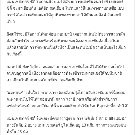
แมนเชสเตอร์ ซิตี้ ในตอนนี้จะไม่ได้มีรายการแข่งขันจนกว่าที่ เลสเตอร์
ซิตี้ จะมาเยือนถิ่น เอติฮัด สเตเดี้ยม ในวันเสาร์นี้และทางด้านกุนซือ เปป
กวาร์ดิโอล่า เตรียมแผนให้ลูกทีมของพวกเขาได้พักผ่อนถึง 4 วันเลยที
เดียว
ถึงแม้ว่าจะมีโอกาสได้พักผ่อน กอมปานี เผยว่าตนนั้นไม่ต้องการเวลาพัก
ผ่อนสักเท่าไร แต่ทางเพื่อนร่วมทีมของตนต้องลงแข่งขันต่อเนื่องกันมา
แล้วหลายนัด การพักผ่อนเป็นสิ่งที่จำเป็นและตนไม่มีความเห็นอะไรเกี่ยว
กับเรื่องนี้
กอมปานี ยังหวังอีกว่าตนจะสามารถลงแข่งขันโดยที่ไม่ได้รับบาดเจ็บไป
จนจบฤดูกาลนี้ เนื่องจากตนต้องการที่จะเข้าร่วมฟาดแข้งให้กับทีมชาติ
เบลเยี่ยมในศึกฟุตบอลโลกที่ประเทศรัสเซียด้วย
“ผมค่อนข้างมั่นใจว่าพวกเราจะต้องมีงานยุ่งไปจนถึงช่วงซัมเมอร์นี้แต่ผม
จะผ่านมันไปให้ได้” กอมปานี กล่าว “เรามีเวลาเตรียมตัวสำหรับการ
แข่งขันนัดหน้าตลอดสัปดาห์นี้ ผมจะเตรียมตัวให้พร้อมที่สุดเท่าที่จะทำได้”
แมนเชสเตอร์ ซิตี้ ในขณะนี้ครองจ่าฝูงรายการ พรีเมียร์ ลีก มี 69 แต้มนำ
ห่างอันดับ 2 อย่าง แมนเชสเตอร์ ยูไนเต็ด อยู่ 13 แต้ม จากการลงแข่งขัน
ทั้งสิ้น 26 นัด